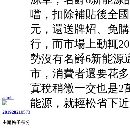
噹，扣除補貼後全國統一
元，還送牌炤、免購
行，而市場上動輒2
勢沒有名爵6新能源
市，消費者還要花多
寘稅稍微一交也是2
admin
能源，就輕松省下近
2819
2821
8573
主題
帖子
積分