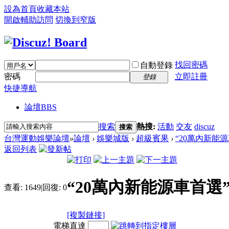
設為首頁
收藏本站
開啟輔助訪問
切換到窄版
找回密碼
自動登錄
密碼
立即註冊
登錄
快捷導航
論壇
BBS
搜索
熱搜:
活動
交友
discuz
搜索
台灣運動娛樂論壇
»
論壇
›
娛樂城版
›
超級賓果
›
“20萬內新能源車
返回列表
“20萬內新能源車首選”
查看:
1649
|
回復:
0
[複製鏈接]
電梯直達