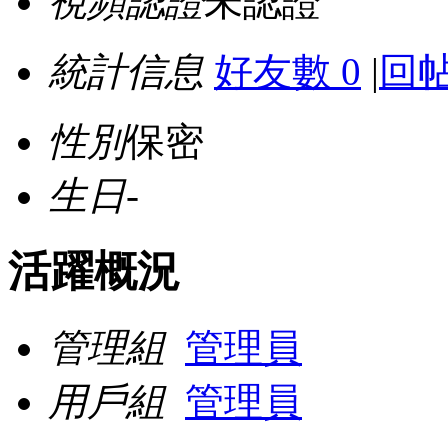
視頻認證
未認證
統計信息
好友數 0
|
回帖
性別
保密
生日
-
活躍概況
管理組
管理員
用戶組
管理員