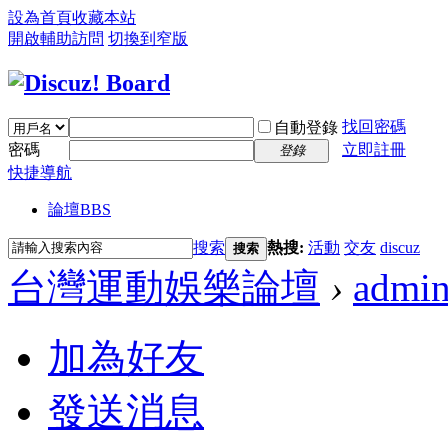
設為首頁
收藏本站
開啟輔助訪問
切換到窄版
找回密碼
自動登錄
密碼
立即註冊
登錄
快捷導航
論壇
BBS
搜索
熱搜:
活動
交友
discuz
搜索
台灣運動娛樂論壇
›
admi
加為好友
發送消息