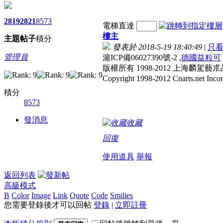
2819
2821
8573
電梯直達
樓主
主題
帖子
積分
發表於 2018-5-19 18:40:49
|
只
管理員
滬ICP備06027390號-2 ,
德國益粒可
版權所有 1998-2012 上海麟駕藝朮
Copyright 1998-2012 Cnarts.net Incor
積分
8573
發消息
收藏
回復
使用道具
舉報
返回列表
高級模式
B
Color
Image
Link
Quote
Code
Smilies
您需要登錄後才可以回帖
登錄
|
立即註冊