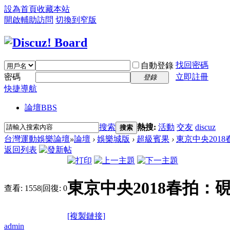
設為首頁
收藏本站
開啟輔助訪問
切換到窄版
找回密碼
自動登錄
密碼
立即註冊
登錄
快捷導航
論壇
BBS
搜索
熱搜:
活動
交友
discuz
搜索
台灣運動娛樂論壇
»
論壇
›
娛樂城版
›
超級賓果
›
東京中央2018
返回列表
東京中央2018春拍：
查看:
1558
|
回復:
0
[複製鏈接]
admin