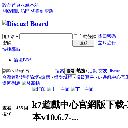
設為首頁
收藏本站
開啟輔助訪問
切換到窄版
找回密碼
自動登錄
密碼
立即註冊
登錄
快捷導航
論壇
BBS
搜索
熱搜:
活動
交友
discuz
搜索
台灣運動娛樂論壇
»
論壇
›
娛樂城版
›
超級賓果
›
k7遊戲中心官
返回列表
k7遊戲中心官網版下载
查看:
1455
|
回
復:
0
本v10.6.7-...