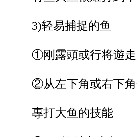
3)轻易捕捉的鱼
①刚露頭或行将遊走
②从左下角或右下角
專打大鱼的技能